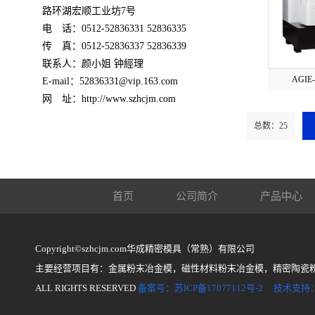
路环湖宏顺工业坊7号
电 话：0512-52836331 52836335
传 真：0512-52836337 52836339
联系人：颜小姐 钟經理
AGIE
E-mail：52836331@vip.163.com
网 址：http://www.szhcjm.com
总数：25
首页
公司简介
产品中心
Copyright©szhcjm.com华成精密模具（常熟）有限公司
主要经营项目有：金属粉末冶金模，磁性材料粉末冶金模，精密陶瓷
ALL RIGHTS RESERVED
备案号：苏ICP备17077112号-2
技术支持