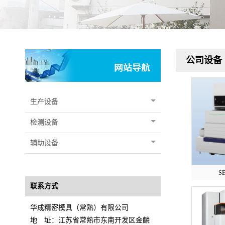
公司设备
生产设备
检测设备
辅助设备
S
联系方式
华成精密模具（常熟）有限公司
地 址：江苏省常熟市东南开发区金麟